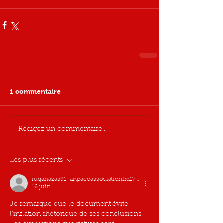
1 commentaire
Rédigez un commentaire...
Les plus récents
rugahazas91+anpacoassociationfrd17cc7
16 juin
Je remarque que le document évite 
l'inflation rhétorique de ses conclusions. 