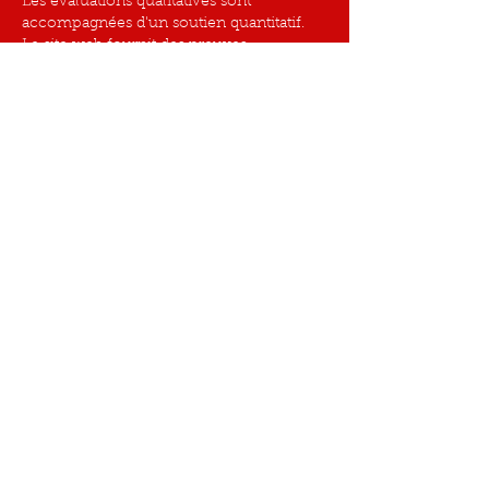
Les évaluations qualitatives sont 
accompagnées d'un soutien quantitatif. 
Le site web fournit des preuves 
supplémentaires soutenant l'argument 
principal. Les tendances d'adoption sont 
illustrées par les plateformes médias 
interactives.
J'aime
Répondre