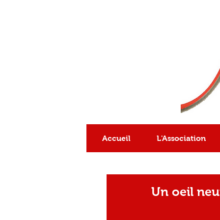
Association
reconnue
d'intérêt général
Accueil
L'Association
Un oeil neu