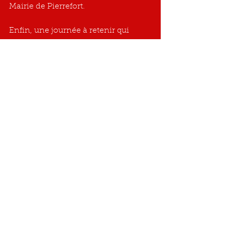
Mairie de Pierrefort.
Enfin, une journée à retenir qui 
permettra de donner pour la 
recherche les 10.000€ annoncés à 
Jean-Perrin.
Josette DELLIS
Présidente-Fondatrice