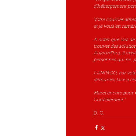
d'hébergement pend
Votre couŕrier adre
et je vous en remerc
À noter que lors de 
trouver des solutio
Aujourd'hui, il exis
personnes qui ne  po
L'ANPACO, par votre
démunies face à cert
Merci encore pour v
Cordialement "
D. C.