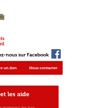
ts
il
ez-nous sur Facebook
re un don
Nous contacter
t les aide
 règlement des frais 