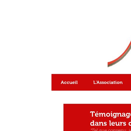
Association
reconnue
d'intérêt général
Accueil
L'Association
Témoignage 
dans leurs
"Tel que convenu, j