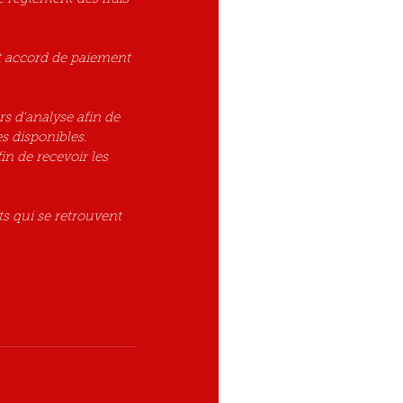
t accord de paiement 
s d'analyse afin de 
s disponibles. 
in de recevoir les 
s qui se retrouvent 