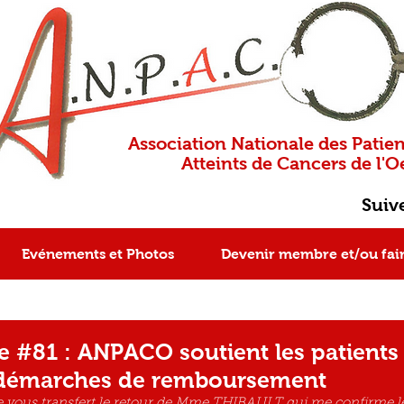
Association Nationale des Patien
Atteints de Cancers de l'Oe
Suiv
Evénements et Photos
Devenir membre et/ou fai
#81 : ANPACO soutient les patients e
 démarches de remboursement
e vous transfert le retour de Mme THIBAULT qui me confirme le