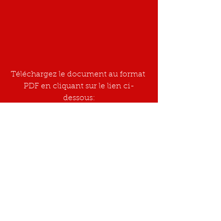
Téléchargez le document au format 
PDF en cliquant sur le lien ci-
dessous:
Protocole de recherche IGCMU
.pdf
Télécharger PDF • 584KB