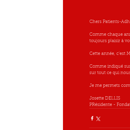
Chers Patients-Adh
Comme chaque année
toujours plaisir à vo
Cette année, c'est M
Comme indiqué sur c
sur tout ce qui nou
Je me permets comm
Josette DELLIS
PRésidente - Fondat