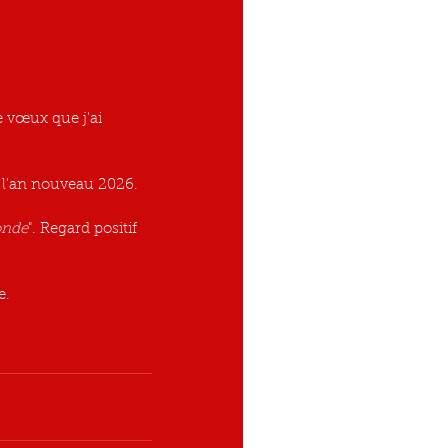
 vœux que j'ai 
r l'an nouveau 2026.
onde
". Regard positif 
e.