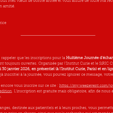
 tous mes vœux de bonne année et vous assure de toute ma rec
n amitié.
rice
,
rappeler que les inscriptions pour la 
Huitième Journée d’échang
nt toujours ouvertes. Organisée par
l’Institut Curie et le SiRIC 
 30 janvier 2026, en présentiel (à l’Institut Curie, Paris) et en lig
jà inscrit(e) à la journée, vous pouvez ignorer ce message, votre 
ncore vous inscrire sur ce site : 
https://my.weezevent.com/
dition
. L’inscription est gratuite mais obligatoire, afin de nous 
. 
anges, destinée aux patient(e)s et à leurs proches, vous permett