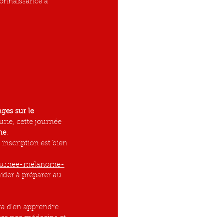
onnaissance à 
es sur le 
Curie, cette journée 
ne
.
inscription est bien 
journee-melanome-
aider à préparer au 
ra d’en apprendre 