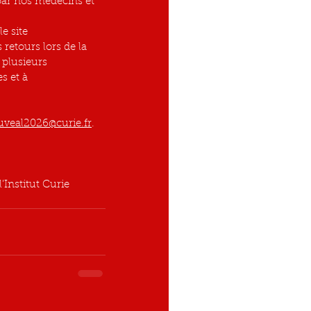
par nos médecins et 
e site 
retours lors de la 
 plusieurs 
s et à 
eal2026@curie.fr
.
Institut Curie