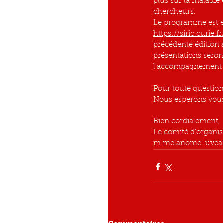
plus sur la maladie 
chercheurs.
Le programme est en 
https://siric.curi
précédente édition 
présentations seront
l'accompagnement s
Pour toute question
Nous espérons vous
Bien cordialement,
Le comité d'organis
m.melanome-uveal