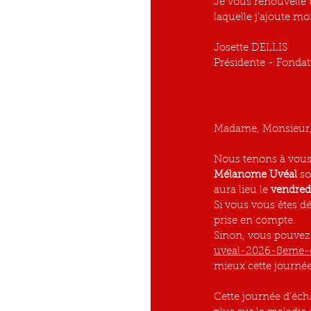
Je vous renouvelle
laquelle j'ajoute mo
Josette DELLIS
Présidente - Fondat
Madame, Monsieur
Nous tenons à vous 
Mélanome Uvéal 
so
aura lieu
le
 vendredi
Si vous vous êtes dé
prise en compte.
Sinon, vous pouvez e
uveal-2026-8eme-e
mieux cette journée
Cette journée d’éch