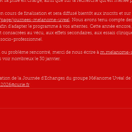
et sa prise en charge, ainsi que sur la recherche qui est menée 
cours de finalisation et sera diffusé bientôt aux inscrits et sur l
e.fr/page/journees-melanome-uveal
. Nous avons tenu compte des 
afin d'adapter le programme à vos attentes. Cette année encore,
 consacrées au vécu, aux effets secondaires, aux essais clinique
ocio-professionnel.
 ou problème rencontré, merci de nous écrire à 
m.melanome-uv
 voir nombreux le 30 janvier.
ation de la Journée d'Echanges du groupe Mélanome Uvéal de l’
2026@curie.fr