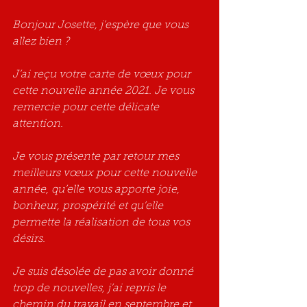
Bonjour Josette, j’espère que vous 
allez bien ?
J’ai reçu votre carte de vœux pour 
cette nouvelle année 2021. Je vous 
remercie pour cette délicate 
attention.
Je vous présente par retour mes 
meilleurs vœux pour cette nouvelle 
année, qu’elle vous apporte joie, 
bonheur, prospérité et qu’elle 
permette la réalisation de tous vos 
désirs. 
Je suis désolée de pas avoir donné 
trop de nouvelles, j’ai repris le 
chemin du travail en septembre et 