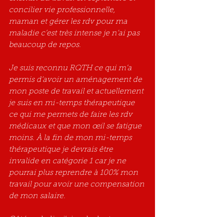
concilier vie professionnelle, 
maman et gérer les rdv pour ma 
maladie c’est très intense je n’ai pas 
beaucoup de repos.
Je suis reconnu RQTH ce qui m’a 
permis d’avoir un aménagement de 
mon poste de travail et actuellement 
je suis en mi-temps thérapeutique 
ce qui me permets de faire les rdv 
médicaux et que mon œil se fatigue 
moins. À la fin de mon mi-temps 
thérapeutique je devrais être 
invalide en catégorie 1 car je ne 
pourrai plus reprendre à 100% mon 
travail pour avoir une compensation 
de mon salaire.