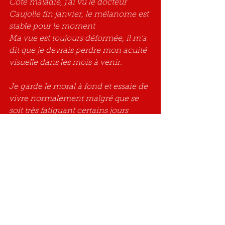
Côté maladie, j’ai vu le docteur 
Caujolle fin janvier, le mélanome est 
stable pour le moment 
Ma vue est toujours déformée, il m’a 
dit que je devrais perdre mon acuité 
visuelle dans les mois à venir.
Je garde le moral à fond et essaie de 
vivre normalement malgré que se 
soit très fatiguant certains jours 
Je vous remercie énormément pour 
votre bienveillance et remercie aussi 
d’être là et disponible pour vous 
occuper de nous.
À très bientôt Josette
Amicalement 