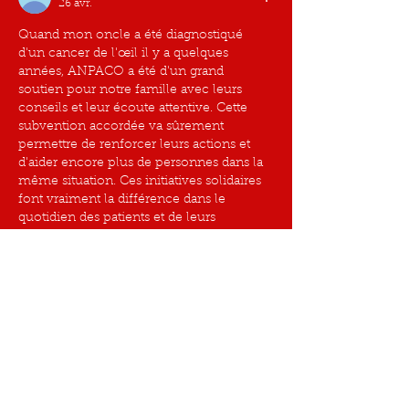
26 avr.
Quand mon oncle a été diagnostiqué 
d'un cancer de l'œil il y a quelques 
années, ANPACO a été d'un grand 
soutien pour notre famille avec leurs 
conseils et leur écoute attentive. Cette 
subvention accordée va sûrement 
permettre de renforcer leurs actions et 
d'aider encore plus de personnes dans la 
même situation. Ces initiatives solidaires 
font vraiment la différence dans le 
quotidien des patients et de leurs 
proches. Dans ces moments difficiles, il 
est important de trouver des façons de se…