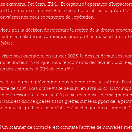
 des examens, Pet Scan, IRM... Et organise l'opération d'hepacto
de Dominique est enlevé. Elle restera hospitalisée jusqu'au 14/12
onvalescence pour se remettre de l'opération.
ions pris la décision de rejoindre la région de la drome provenç
naître la maladie de Dominique, pour profiter du soleil du sud 
'hôtes.
isite post opératoire en janvier 2023, le dossier de suivi est c
rd le docteur  N-B. que nous rencontrons dés février 2023. Rég
vus des scanners et IRM de contrôle.
 et toujours en prévention nous rencontrons au rythme d'une v
isite de suivi. Lors d'une visite de suivi en avril 2023, Dominique
nce à ressortir et a constaté à plusieurs reprises des saignemen
ion nous est donné que les tissus greffés sur le support de la prot
ne nouvelle greffe qui sera réalisée à la clinique protestante de 
 d'un scanner de contrôle, est constaté l'arrivée de nouvelles mét