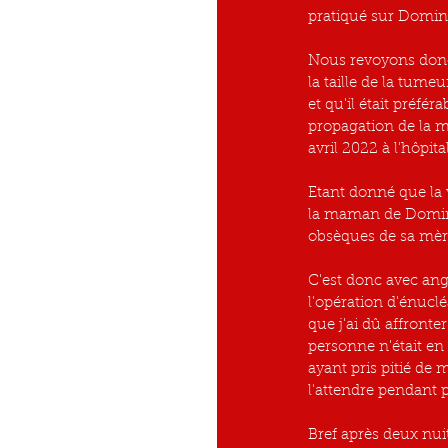
pratiqué sur Domin
Nous revoyons donc
la taille de la tume
et qu'il était préfé
propagation de la ma
avril 2022 à l'hôpita
Etant donné que la v
la maman de Dominiqu
obsèques de sa mère,
C'est donc avec ango
l'opération d'énuclé
que j'ai dû affronte
personne n'était en
ayant pris pitié de
l'attendre pendant p
Bref après deux nuit