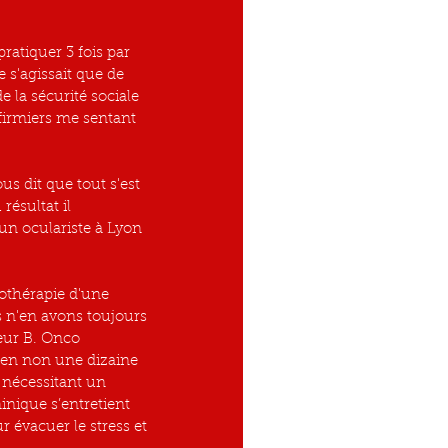
ratiquer 3 fois par 
e s'agissait que de 
 la sécurité sociale 
firmiers me sentant 
s dit que tout s'est 
résultat il 
un oculariste à Lyon 
iothérapie d'une 
s n'en avons toujours 
eur B. Onco 
 en non une dizaine 
 nécessitant un 
nique s’entretient 
 évacuer le stress et 