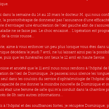
ique.
 dans la semaine du 14 au 18 mars le docteur M. qui nous conf
ur, la prontothérapie de donnerait pas l'assurance d'une efficacit
rable d'envisager une énucléation de l'œil gauche afin de s'assur
ladie ne se fasse pas. Le choc encaissé... L'opération est progr
l de la croix rousse...
ie, aime à vous enfoncer un peu plus lorsque vous êtes dans une 
e décédera le jeudi 7 avril, ne lui laissant ainsi pas la possibili
 puis que les funérailles ont lieux le 12 avril en haute Savoie.
isse et anxiété que le 11 avril nous nous rendons à l'hôpital de 
ation de l'œil de Dominique. Je passerai sous silence les longue
r seul dans les couloirs du service d'ophtalmologie de l'hôpital de
 capacité de me donner la moindre nouvelle de Dominique et ou
 moi était une femme de salle qui m'a conduit dans la chambre p
rès de 8h sans autres informations...
s à l'hôpital et des souffrances fortes, je récupère Dominique; p