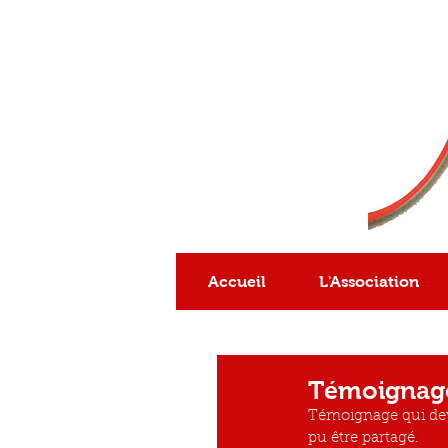
Association
reconnue
d'intérêt général
Accueil
L'Association
Témoignag
Témoignage qui deva
pu être partagé.