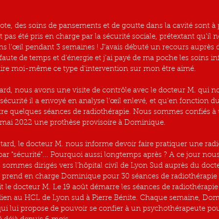
ote, des soins de pansements et de goutte dans la cavité sont à p
 pas été pris en charge par la sécurité sociale, prétextant qu'il n
s l'œil pendant 3 semaines ! J'avais débuté un recours auprès de
aute de temps et d'énergie et j'ai payé de ma poche les soins in
aire moi-même ce type d'intervention sur mon être aimé.
ard, nous avons une visite de contrôle avec le docteur M. qui nou
sécurité il a envoyé en analyse l'œil enlevé, et qu'en fonction du 
tre quelques séances de radiothérapie. Nous sommes confiés à 
6 mai 2022 une prothèse provisoire à Dominique.
 tard, le docteur M. nous informe devoir faire pratiquer une rad
par "sécurité"... Pourquoi aussi longtemps après ? A ce jour nou
 sommes dirigés vers l'hôpital civil de Lyon Sud auprès du doct
i prend en charge Dominique pour 30 séances de radiothérapie
 le docteur M. Le 19 août démarre les séances de radiothérapie
ien au HCL de Lyon sud à Pierre Bénite. Chaque semaine, Domi
qui lui propose de pouvoir se confier à un psychothérapeute pour