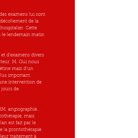
des examens lui sont 
décollement de la 
ospitalier. Cette 
 le lendemain matin 
et d'examens divers 
teur  M. Qui nous 
étine mais d'un 
plus important.
 une intervention de 
jours de 
M, angiographie... 
tothérapie, mais 
n est fait par le 
e la prontothérapie 
leur traitement à 