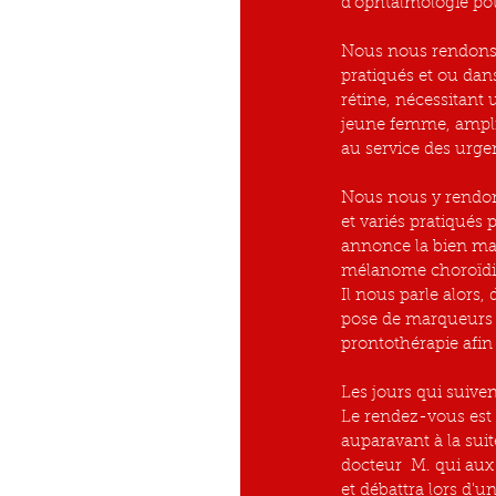
d'ophtalmologie pou
Nous nous rendons 
pratiqués et ou da
rétine, nécessitant
jeune femme, ampli
au service des urge
Nous nous y rendons
et variés pratiqué
annonce la bien mau
mélanome choroïdien
Il nous parle alors,
pose de marqueurs d
prontothérapie afin
Les jours qui suive
Le rendez-vous est 
auparavant à la sui
docteur  M. qui aux 
et débattra lors d'u