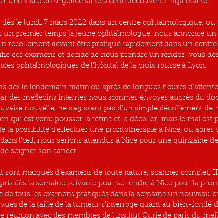
r une visite en urgence suite à cette découverte inquiétante.
dès le lundi 7 mars 2022 dans un centre ophtalmologique, ou 
ns un premier temps la jeune ophtalmologue, nous annonce un 
 un recollement devant être pratiqué rapidement dans un centre h
fie ces examens et décide de nous prendre un rendez-vous dès
nces ophtalmologiques de l'hôpital de la croix rousse à Lyon.
 dès le lendemain matin ou après de longues heures d'attente 
s par des médecins internes nous sommes envoyés auprès du doc
vaise nouvelle, ne s'agissant pas d'un simple décollement de r
 qui est venu pousser la rétine et la décoller, mais le mal est 
 de la possibilité d'effectuer une prontothérapie à Nice, ou après
ans l'œil, nous serions attendus à Nice pour une quinzaine de 
 de soigner son cancer...
nt sont marqués d'examens de toute nature, scanner complet, IR
pris dès la semaine suivante pour se rendre à Nice pour la pron
te de tous les examens pratiqués dans la semaine un nouveau bila
vues de la taille de la tumeur s'interroge quant au bien-fondé d
ne réunion avec des membres de l'institut Curie de paris du meil