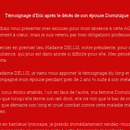
Témoignage d’Eric après le décès de son épouse Dominique
udrais vous présenter mes excuses pour mon absence à cette A
rement à cœur, mais je suis retenu par mes obligations professio
ercier en premier lieu Madame DELLIS, notre présidente, pour s
ésilience, qui plus est dans année si difficile pour elle. Mes pens
tte.
ame DELLIS, je viens vous apporter le témoignage du long et d
ccompagné mon épouse pendant près de 2 ans ½ suite à son mél
 nous étions attablés, l'un en face de l'autre, ma femme Domini
que lorsqu'elle ferme son œil droit, elle ne voit que le bas de 
si que démarre son long et cruel combat contre cette maladie m
en.
ue en banlieue lyonnaise, je prends immédiatement rendez-vous