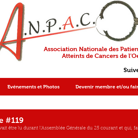
Association Nationale des Patien
Atteints de Cancers de l'Oe
Suiv
Evénements et Photos
Devenir membre et/ou fai
e #119
it être lu durant l'Assemblée Générale du 25 courant et qui, fa