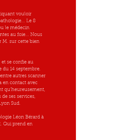
iquant vouloir 
athologie... Le 8 
ou le médecin 
tes au foie... Nous 
M. sur cette bien 
et se confie au 
e du 14 septembre. 
entre autres scanner 
a en contact avec 
ent qu'heureusement, 
de ses services, 
Lyon Sud.
ologie Léon Bérard à 
R. Qui prend en 