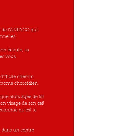
G de l’ANPACO qui 
nnelles.
on écoute, sa 
ées vous 
ifficile chemin 
anome choroïdien.
que alors âgée de 55 
mon visage de son œil 
éconnue qu'est le 
 dans un centre 