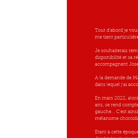
Tout d’abord je vo
me tient particuliè
Je souhaiterais rem
disponibilité et sa r
accompagnent Jose
A la demande de Mad
dans lequel j'ai a
En mars 2022, alors
ans, se rend compte 
gauche... C'est ain
mélanome choroïdi
Etant à cette époq