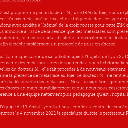
 déjà depuis 6 mois.
 est programmé par le docteur  M., une IRM du foie, nous expl
cer n'a pas métastasé au foie, chose fréquente dans ce type de p
ons avec anxiété à l'hôpital de la croix rousse pour cette IRM 
s annonce à l'issue de la séance que des métastases sont présen
eptembre, le médecin nous dit alerté immédiatement le docteur 
afin d'établir rapidement un protocole de prise en charge.
Dominique continue sa radiothérapie à l'hôpital de Lyon SUD 
écouverte des métastases lors de son rendez-vous hebdomadair
elles du docteur M., elle fait procéder à de nouveaux examens, 
irme la présence de métastase au foie. Le docteur M., ne rentrer
près la découverte des métastases ! Nous lui signifions gentim
s les choses en main immédiatement et que nous nous passerons 
rence à une équipe nettement plus pédagogue qu'est l'hôpital 
l'équipe de L'hôpital Lyon Sud nous confie au centre de cancér
trons le 4 novembre 2022 le spécialiste du foie le professeur 