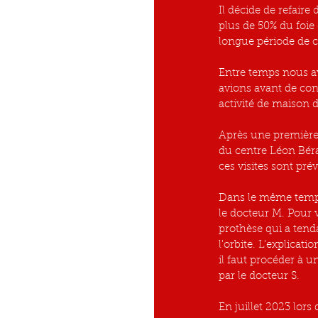
Il décide de refaire
plus de 50% du foie 
longue période de c
Entre temps nous av
avions avant de con
activité de maison d
Après une première v
du centre Léon Béra
ces visites sont pré
Dans le même temps
le docteur M. Pour v
prothèse qui a tenda
l'orbite. L'explicat
il faut procéder à u
par le docteur S.
En juillet 2023 lors