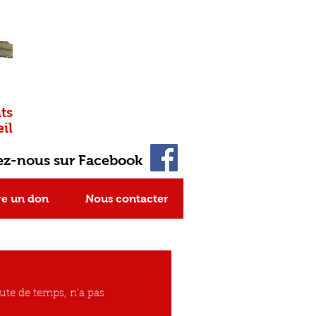
ts
il
ez-nous sur Facebook
re un don
Nous contacter
ute de temps, n'a pas 