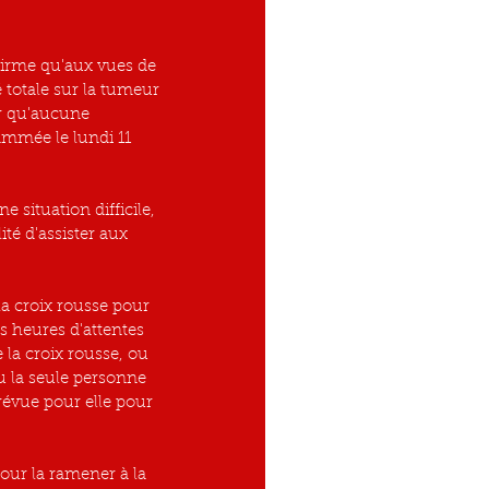
irme qu'aux vues de 
é totale sur la tumeur 
er qu'aucune 
ammée le lundi 11 
situation difficile, 
té d'assister aux 
la croix rousse pour 
s heures d'attentes 
 la croix rousse, ou 
 la seule personne 
révue pour elle pour 
our la ramener à la 