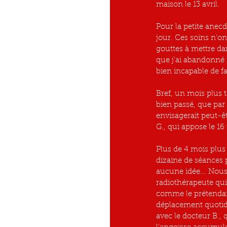
maison le 13 avril.
Pour la petite anecd
jour. Ces soins n'ont
gouttes à mettre dan
que j'ai abandonné f
bien incapable de f
Bref, un mois plus t
bien passé, que par 
envisagerait peut-ê
G., qui appose le 1
Plus de 4 mois plus
dizaine de séances 
aucune idée... Nous
radiothérapeute qu
comme le prétendait
déplacement quotid
avec le docteur B., 