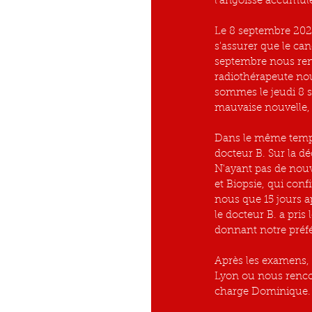
l'angoisse accumulé
Le 8 septembre 2022
s'assurer que le can
septembre nous rend
radiothérapeute nou
sommes le jeudi 8 s
mauvaise nouvelle, 
Dans le même temps 
docteur B. Sur la d
N'ayant pas de nouv
et Biopsie, qui conf
nous que 15 jours a
le docteur B. a pri
donnant notre préfé
Après les examens, 
Lyon ou nous rencon
charge Dominique.