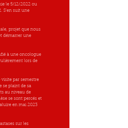
mie le 5/12/2022 ou 
. S'en suit une 
ale, projet que nous 
et démarrer une 
onfié à une oncologue 
ulièrement lors de 
isite par semestre 
 se plaint de sa 
ts au niveau de 
hèse se sont percés et 
Caluire en mai 2023 
astases sur les 