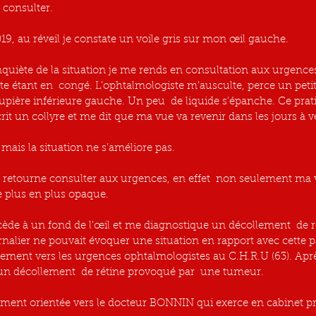
 consulter.
2019, au réveil je constate un voile gris sur mon œil gauche.
 étant en  congé. L’ophtalmologiste m’ausculte, perce un petit
paupière inférieure gauche. Un peu  de liquide s’épanche. Ce prati
rit un collyre et me dit que ma vue va revenir dans les jours à v
nt mais la situation ne s’améliore pas.
e plus en plus opaque.
alier ne pouvait évoquer une situation en rapport avec cette pa
ement vers les urgences ophtalmologistes au C.H.R.U (63). Ap
te un décollement  de rétine provoqué par  une tumeur.