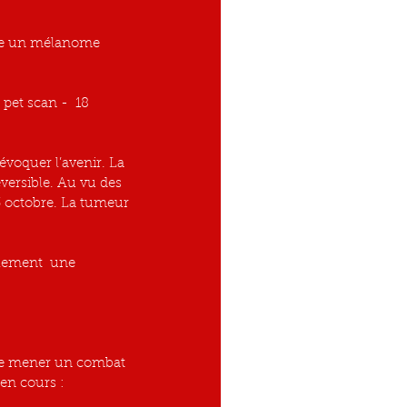
éversible. Au vu des 
3 octobre. La tumeur 
alement  une 
en cours : 