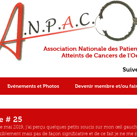
Association Nationale des Patien
Atteints de Cancers de l'Oe
Suiv
Evénements et Photos
Devenir membre et/ou fai
e # 25
 mai 2019, j’ai perçu quelques petits soucis sur mon œil gauch
iblement mais pas de façon significative et de ce fait je ne me s