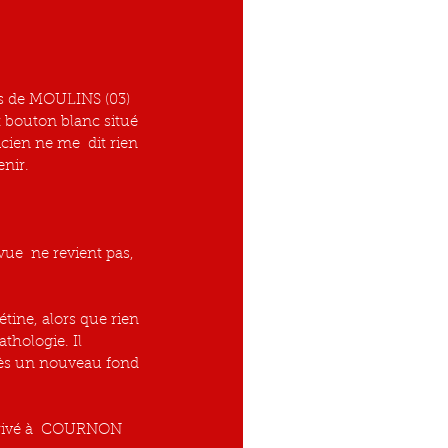
 bouton blanc situé 
cien ne me  dit rien 
enir.
thologie. Il 
rès un nouveau fond 