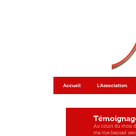
Association
reconnue
d'intérêt général
Accueil
L'Association
Témoignag
Au cours du mois de
ma vue baissait sens