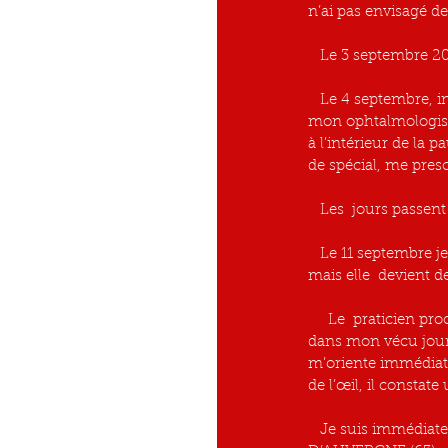
n’ai pas envisagé de
   Le 3 septembre 
   Le 4 septembre, inquiète de la situation je me rends en consultation aux urgences de MOULINS (03) 
mon ophtalmologiste
à l’intérieur de la 
de spécial, me presc
   Les  jours passe
   Le 11 septembre je retourne consulter aux urgences, en effet  non seulement ma vue  ne revient pas, 
mais elle  devient d
     Le  praticien procède à un fond de l’œil et me diagnostique un décollement  de rétine, alors que rien 
dans mon vécu journ
m’oriente immédiat
de l’œil, il consta
   Je suis immédiatement orientée vers le docteur BONNIN qui exerce en cabinet privé à  COURNON 