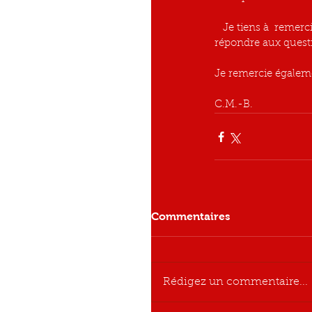
   Je tiens à  remercier le docteur  BONNIN  pour son accueil sa capacité à écouter le patient  et 
répondre aux questio
Je remercie égaleme
C.M.-B.
Commentaires
Rédigez un commentaire...