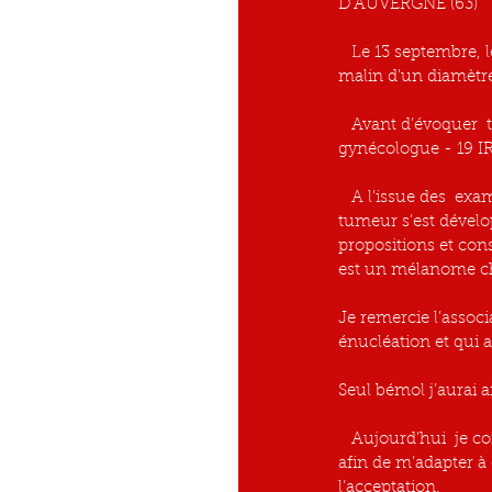
D’AUVERGNE (63) 
   Le 13 septembre, le monde  s’effondre sous mes pieds, le docteur me diagnostique un mélanome 
malin d’un diamèt
   Avant d’évoquer  tout traitement, je subis  une batterie d’examens – 17 septembre pet scan -  18 
gynécologue - 19 I
   A l’issue des  examens et au vu des résultats, le docteur BONNIN me reçoit afin d’évoquer l’avenir. La 
tumeur s’est dévelop
propositions et cons
est un mélanome chor
Je remercie l’assoc
énucléation et qui 
Seul bémol j’aurai a
   Aujourd’hui  je commence une nouvelle vie avec un œil en moins et la volonté de mener un combat 
afin de m’adapter à 
l’acceptation.