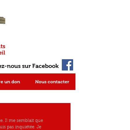
ts
il
ez-nous sur Facebook
re un don
Nous contacter
e. Il me semblait que 
uis pas inquiétée. Je 