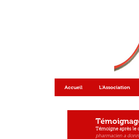
Association
reconnue
d'intérêt général
Accueil
L'Association
Témoignag
Témoigne après le 
pharmacien a donné 