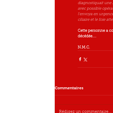
diagnostiquait une i
avec possible opéra
l'envoya en urgenc
ciliaire et le foie atte
Cette personne a con
décédée....
N.M.C.
Commentaires
Rédigez un commentaire...