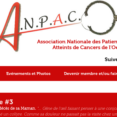
Association Nationale des Patien
Atteints de Cancers de l'Oe
Suiv
Evénements et Photos
Devenir membre et/ou fai
e #3
décès de sa Maman.
 "... Gêne de l’œil faisant penser à une conjon
un collyre. Comme sa douleur ne passait pas la visite chez u