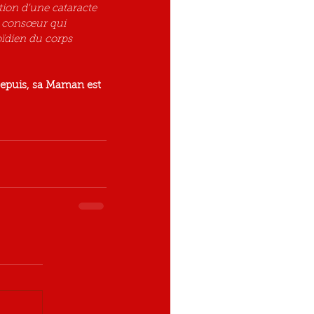
tion d'une cataracte 
e consœur qui 
ïdien du corps 
 Depuis, sa Maman est 