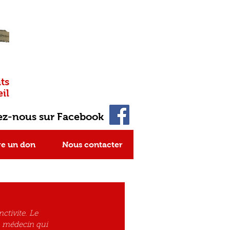
ts
il
ez-nous sur Facebook
re un don
Nous contacter
ctivite. Le 
n médecin qui 