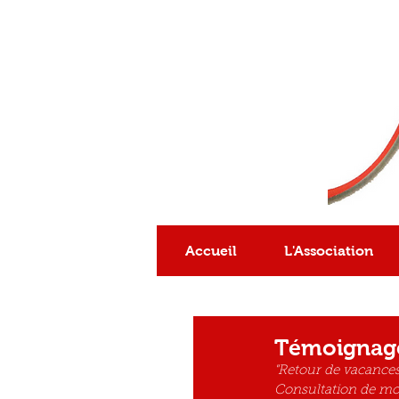
Association
reconnue
d'intérêt général
Accueil
L'Association
Témoignag
"Retour de vacances
Consultation de mon