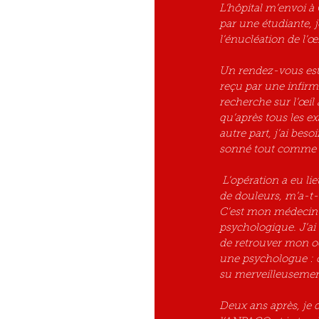
L’hôpital m’envoi à
par une étudiante, 
l’énucléation de l’œi
Un rendez-vous est p
reçu par une infirm
recherche sur l’œil 
qu’après tous les ex
autre part, j’ai bes
sonné tout comme mo
 L’opération a eu lieu 11 jours après le rendez-vous, cela a été rapide, trop rapide. Je ne devais pas avoir 
de douleurs, m’a-t-on
C’est mon médecin t
psychologique. J’ai
de retrouver mon oe
une psychologue : ce 
su merveilleuseme
Deux ans après, je d