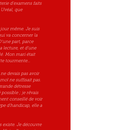
erie d’examens faits 
 Uvéal, que 
e jour même. Je suis 
ui va concerner la 
’une part, parce 
 lecture, et d’une 
lé. Mon mari était 
ette tourmente…
mol ne suffisait pas. 
grande détresse 
ossible ; je rêvais 
nt conseillé de voir 
ype d’handicap, elle a 
s existe. Je découvre 