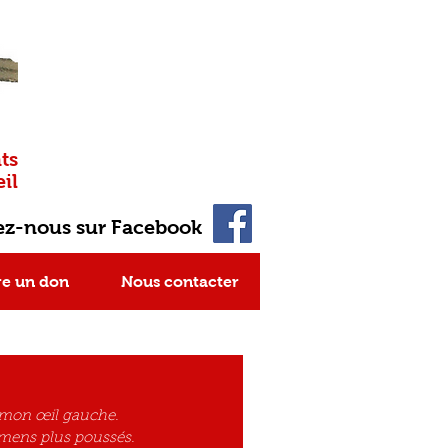
ts
il
ez-nous sur Facebook
re un don
Nous contacter
 mon œil gauche. 
amens plus poussés. 