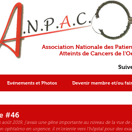
Association Nationale des Patien
Atteints de Cancers de l'Oe
Suiv
Evénements et Photos
Devenir membre et/ou fai
e #46
 août 2019, j’avais une gêne importante au niveau de la vue de
 ophtalmo en urgence, il m’oriente vers l’hôpital pour des ex