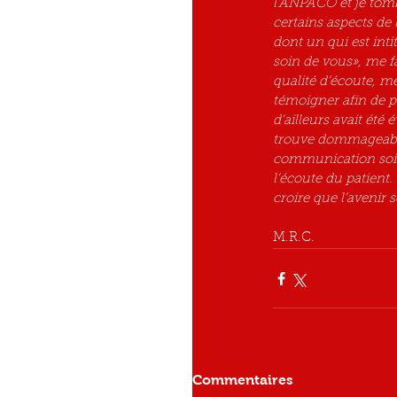
l’ANPACO et je tomb
certains aspects de 
dont un qui est inti
soin de vous», me f
qualité d’écoute, m
témoigner afin de po
d’ailleurs avait é
trouve dommageable 
communication soit 
l’écoute du patient.
croire que l’avenir 
M.R.C.
Commentaires