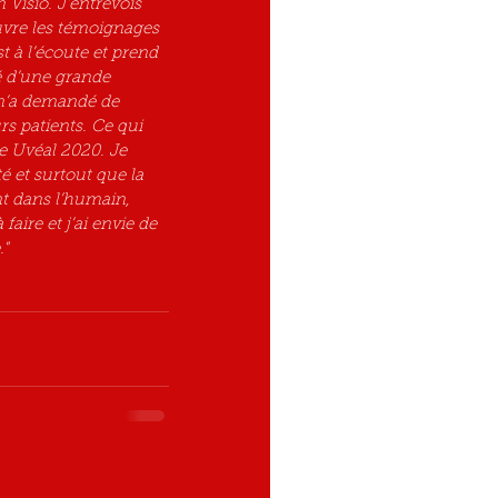
Visio. J’entrevois 
ouvre les témoignages 
t à l’écoute et prend 
é d’une grande 
 m’a demandé de 
s patients. Ce qui 
 Uvéal 2020. Je 
 et surtout que la 
t dans l’humain, 
aire et j’ai envie de 
."