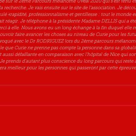
e sur le 2ème Parcours mélanome Uvéal 2020 qui s’est tenu en 
la recherche. Je vais ensuite sur le site de l’association. Je déc
tulé «rapidité, professionnalisme et gentillesse : tout le monde es
ait réagir. Je téléphone à la présidente Madame DELLIS qui a ét
erci à elle. Nous avons eu un long échange à la fin duquel elle
uvoir faire avancer les choses au niveau de Curie pour les futur
té évoqué avec le Dr RODRIGUEZ lors du 2ème parcours mélanome
que Curie ne prenne pas compte la personne dans sa globalité
aussi défaillante en comparaison avec l’hôpital de Nice qui son
 Je prends d’autant plus conscience du long parcours qui reste à f
sera meilleur pour les personnes qui passeront par cette épreuve