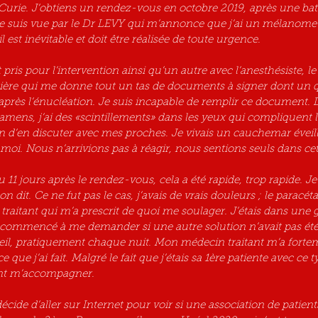
 Curie. J’obtiens un rendez-vous en octobre 2019, après une batt
je suis vue par le Dr LEVY qui m’annonce que j’ai un mélanome
l est inévitable et doit être réalisée de toute urgence. 
ris pour l’intervention ainsi qu’un autre avec l’anesthésiste, l
ière qui me donne tout un tas de documents à signer dont un q
après l’énucléation. Je suis incapable de remplir ce document. D
amens, j’ai des «scintillements» dans les yeux qui compliquent la
oin d’en discuter avec mes proches. Je vivais un cauchemar éveil
i. Nous n’arrivions pas à réagir, nous sentions seuls dans c
 dit. Ce ne fut pas le cas, j’avais de vrais douleurs ; le paracéta
raitant qui m’a prescrit de quoi me soulager. J’étais dans une 
 commencé à me demander si une autre solution n’avait pas été p
il, pratiquement chaque nuit. Mon médecin traitant m’a forteme
que j’ai fait. Malgré le fait que j’étais sa 1ère patiente avec ce t
nt m’accompagner. 
écide d’aller sur Internet pour voir si une association de patient