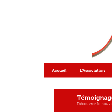
Association
reconnue
d'intérêt général
Accueil
L'Association
Témoignag
Découvrez le nouvea