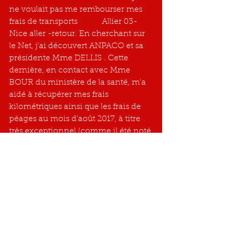
ne voulait pas me rembourser mes 
frais de transports            Allier 03-
Nice aller -retour. En cherchant sur 
le Net, j'ai découvert ANPACO et sa 
présidente Mme DELLIS . Cette 
dernière, en contact avec Mme 
BOUR du ministère de la santé, m'a 
aidé à récupérer mes frais 
kilométriques ainsi que les frais de 
péages au mois d'août 2017, à titre 
très exceptionnel (comme il été noté 
dans le courrier CPAM 03)
J'en profite pour remercier le 
Docteur R.Milosevic, le Docteur 
Sillaire du CHU, et plus 
particulièrement le Docteur Bonnin 
et Mme Dellis, ainsi que tous les 