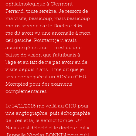
ophtalmologique à Clermont-
Ferrand, toute sereine. Je ressors de 
ma visite, beaucoup, mais beaucoup 
moins sereine car le Docteur R.M 
me dit avoir vu une anomalie à mon 
œil gauche. Pourtant je n'avais 
aucune gêne si ce 	n'est qu'une 
baisse de vision que j'attribuais à 
l'âge et au fait de ne pas avoir eu de 
visite depuis 2 ans. Il me dit que je 
serai convoquée à un RDV au CHU 
Montpied pour des examens 
complémentaires.
Le 14/11/2016 me voilà au CHU pour 
une angiographie, puis échographie 
de l œil et là, le verdict tombe. Un 
Nævus est détecté et le docteur  dit « 
J'appelle Nicolas BONNIN pour qu'il 