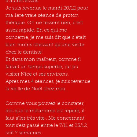
d'autres essais.
Je suis revenue le mardi 20/12 pour 
ma 1ere vraie séance de proton 
thérapie. On ne ressent rien, c'est 
assez rapide. En ce qui me 
concerne, je me suis dit que c'était 
bien moins stressant qu'une visite 
chez le dentiste!
Et dans mon malheur, comme il 
faisait un temps superbe, j'ai pu 
visiter Nice et ses environs.
Après mes 4 séances, je suis revenue 
la veille de Noël chez moi.
Comme vous pouvez le constater, 
dès que le mélanome est reperé, il 
faut aller très vite . Me concernant 
tout s'est passé entre le 7/11 et 23/12, 
soit 7 semaines.