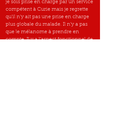
je sois prise en charge par un service 
compétent à Curie mais je regrette 
qu’il n’y ait pas une prise en charge 
plus globale du malade. Il n’y a pas 
que le mélanome à prendre en 
compte. Il y a l’aspect fonctionnel de 
l’œil, l’aspect esthétique et l’aspect 
émotionnel. J’aurais aimé être plus 
informée sur le traitement pour 
essayer de minimiser la brûlure de la 
paupière qui ne se ressent pas au 
début des soins. J’aurais aimé que 
soit pris en compte les dégâts 
d’ordre esthétique. J’aurais aimé que 
l’on soit plus attentif à mon ressenti 
et à mes inquiétudes quant à 
l’avenir. 
Merci aux personnes de 