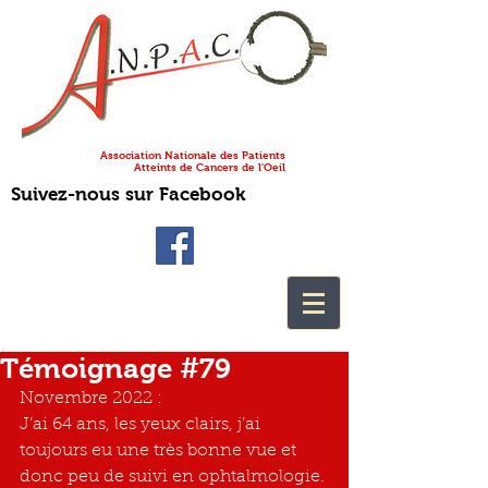
Association Nationale des Patients
Atteints de Cancers de l'Oeil
Suivez-nous sur Facebook
Témoignage #79
Novembre 2022 : 
J’ai 64 ans, les yeux clairs, j’ai 
toujours eu une très bonne vue et 
donc peu de suivi en ophtalmologie. 