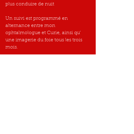
plus conduire de nuit
Un suivi est programmé en 
alternance entre mon 
ophtalmologue et Curie, ainsi qu' 
une imagerie du foie tous les trois 
mois.
Je remercie tous les interlocuteurs 
rencontrés pour leur 
professionnalisme et leur empathie. 
Ainsi que l'hébergement récemment 
pris en charge par Curie.
PS: La SS, très tatillonne, ne nous 
facilite pas la vie, difficulté à se faire 
rembourser des trajets !!!
G. C.