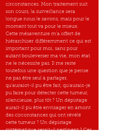
circonstances. Mon traitement suit 
son cours, la surveillance sera 
longue nous le savons, mais pour le 
moment tout va pour le mieux. 
Cette mésaventure m’a offert de 
hiérarchiser différemment ce qui est 
important pour moi, sans pour 
autant bouleverser ma vie, mon état 
ne le nécessite pas. Il me reste 
toutefois une question que je pense 
ne pas être seul à partager, 
qu’auraiot-il pu être fait, qu’aurais-je 
pu faire pour détecter cette tumeur, 
silencieuse, plus tôt ? Un dépistage 
aurait-il pu être envisager en amont 
des circonstances qui ont révélé 
cette tumeur ? Un dépistage 
systématique serait-il pertinent ? Ces 
questions restent pour l’heure sans 