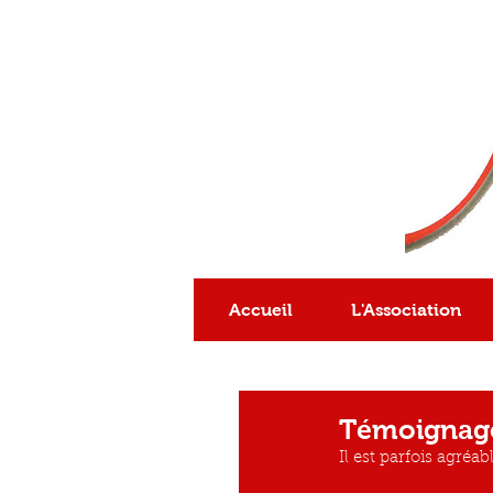
Association
reconnue
d'intérêt général
Accueil
L'Association
Témoignag
Il est parfois agréa