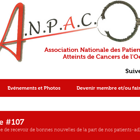
Association Nationale des Patien
Atteints de Cancers de l'Oe
Suiv
Evénements et Photos
Devenir membre et/ou fai
e #107
ble de recevoir de bonnes nouvelles de la part de nos patients-a