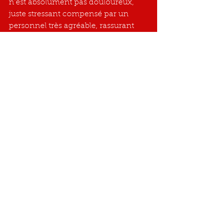
n’est absolument pas douloureux, 
juste stressant compensé par un 
personnel très agréable, rassurant 
par sa compétence et sa 
disponibilité.
Bien entourée, j’ai pu surmonter 
cette épreuve mais je me pose la 
question du manque de prise en 
charge psychologique associée dont 
certains patients auraient 
certainement besoin.
Je n’ai découvert l’association que 
lors de la journée du mélanome à 
laquelle j’ai pu assister en ligne 
l’année dernière en 2023.
Un grand regret effectivement 
qu’elle ne soit pas citée lorsque l’on 
arrive à l’Institut Curie.