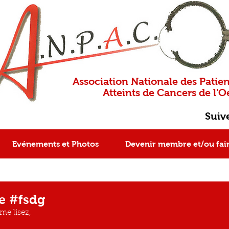
Association Nationale des Patien
Atteints de Cancers de l'Oe
Suiv
Evénements et Photos
Devenir membre et/ou fai
e #fsdg
me lisez, 