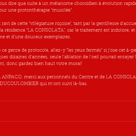
ous dire que suite à un mélanome choroïdien à évolution rapide, 
our une protonthérapie "musclée". 
 ravi de cette "villégiature niçoise", tant par la gentillesse d'acc
résidence "LA CONSOLATA", car le traitement est indolore, et 
me et d'une douceur exemplaires. 
 ce genre de protocole, allez-y "les yeux fermés" si j'ose cet à-p
ques dizaines d'années, seule l'ablation de l'oeil pouvait enrayer 
ant, donc gardez bien haut votre moral!
ion ANPACO, merci aux personnels du Centre et de LA CONSOLAT
 DUCOULOMBIER qui m'ont suivi là-bas. 