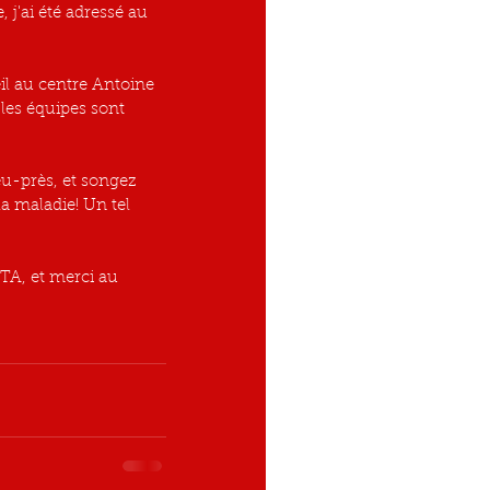
j'ai été adressé au 
ueil au centre Antoine 
les équipes sont 
eu-près, et songez 
la maladie! Un tel 
A, et merci au 