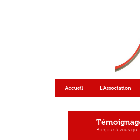
Association
reconnue
d'intérêt général
Accueil
L'Association
Témoignag
Bonjour à vous qui 