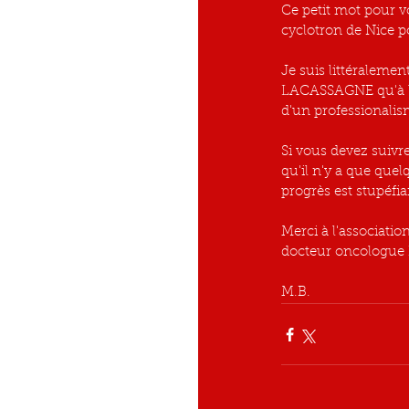
Ce petit mot pour v
cyclotron de Nice p
Je suis littéralement
LACASSAGNE qu'à la 
d'un professionalis
Si vous devez suivre
qu'il n'y a que quel
progrès est stupéfi
Merci à l'associat
docteur oncologue
M.B.