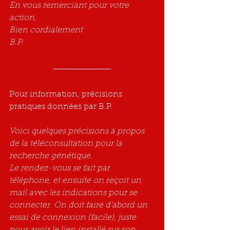
En vous remerciant pour votre 
action,
Bien cordialement
B.P.
Pour information, précisions 
pratiques données par B.P.
Voici quelques précisions à propos 
de la téléconsultation pour la 
recherche génétique.
Le rendez-vous se fait par 
téléphone, et ensuite on reçoit un 
mail avec les indications pour se 
connecter. On doit faire d’abord un 
essai de connexion (facile), juste 