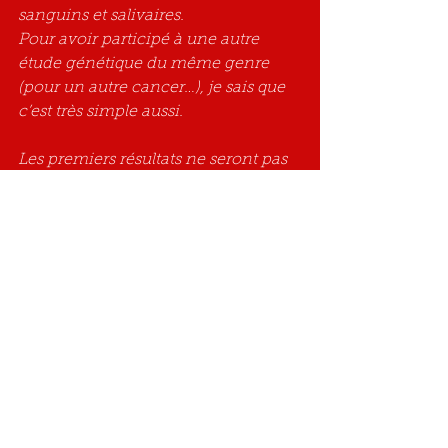
sanguins et salivaires.
Pour avoir participé à une autre 
étude génétique du même genre 
(pour un autre cancer…), je sais que 
c’est très simple aussi.
Les premiers résultats ne seront pas 
connus avant deux ans et il y aura 
communication à l’ANPACO des 
résultats.
Je suis absolument persuadée de 
l’utilité de ce type de recherche, 
notre famille en a déjà bénéficié 
pour un autre cancer. Cela permet à 
ceux qui ont la mutation 
problématique de mieux se faire 
suivre.