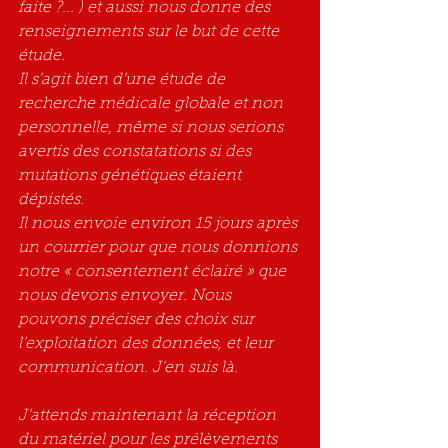
faite ?... ) et aussi nous donne des 
renseignements sur le but de cette 
étude.
Il s’agit bien d’une étude de 
recherche médicale globale et non 
personnelle, même si nous serions 
avertis des constatations si des 
mutations génétiques étaient 
dépistés.
Il nous envoie environ 15 jours après 
un courrier pour que nous donnions 
notre « consentement éclairé » que 
nous devons envoyer. Nous 
pouvons préciser des choix sur 
l’exploitation des données, et leur 
communication. J’en suis là.
J’attends maintenant la réception 
du matériel pour les prélèvements 