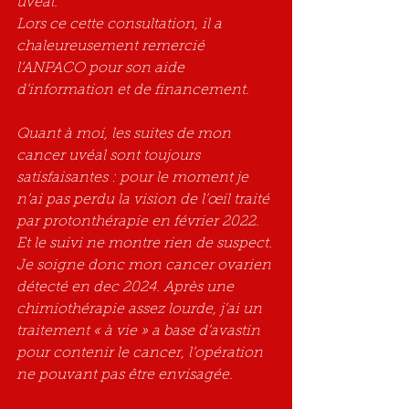
uvéal.
Lors ce cette consultation, il a 
chaleureusement remercié 
l’ANPACO pour son aide 
d’information et de financement.
Quant à moi, les suites de mon 
cancer uvéal sont toujours 
satisfaisantes : pour le moment je 
n’ai pas perdu la vision de l’œil traité 
par protonthérapie en février 2022. 
Et le suivi ne montre rien de suspect.
Je soigne donc mon cancer ovarien 
détecté en dec 2024. Après une 
chimiothérapie assez lourde, j’ai un 
traitement « à vie » a base d’avastin 
pour contenir le cancer, l’opération 
ne pouvant pas être envisagée.