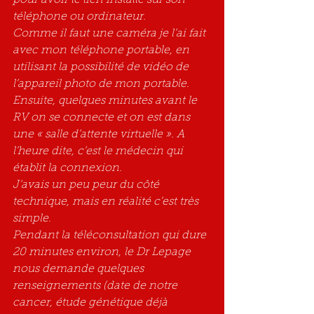
pour avoir le lien installé sur son 
téléphone ou ordinateur.
Comme il faut une caméra je l’ai fait 
avec mon téléphone portable, en 
utilisant la possibilité de vidéo de 
l’appareil photo de mon portable.
Ensuite, quelques minutes avant le 
RV on se connecte et on est dans 
une « salle d’attente virtuelle ». A 
l’heure dite, c’est le médecin qui 
établit la connexion.
J’avais un peu peur du côté 
technique, mais en réalité c’est très 
simple.
Pendant la téléconsultation qui dure 
20 minutes environ, le Dr Lepage 
nous demande quelques 
renseignements (date de notre 
cancer, étude génétique déjà 