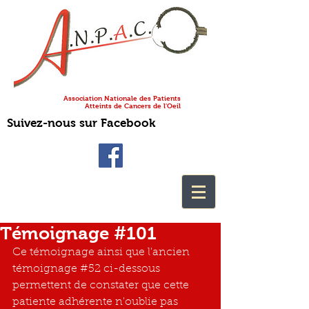
Association Nationale des Patients
Atteints de Cancers de l'Oeil
Suivez-nous sur Facebook
Témoignage #101
Ce témoignage ainsi que l'ancien 
tém
oigna
ge 
#52
 ci-d
es
sous 
permettent de constater que cette 
patiente adhérente n'oublie pas 