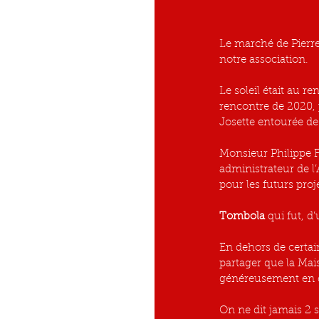
Le marché de Pierref
notre association. 
Le soleil était au r
rencontre de 2020, 
Josette entourée de 
Monsieur Philippe 
administrateur de l
pour les futurs pro
Tombola
 qui fut, d
En dehors de certai
partager que la Mai
généreusement en of
On ne dit jamais 2 s