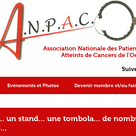
Association Nationale des Patien
Atteints de Cancers de l'Oe
Suiv
Evénements et Photos
Devenir membre et/ou fai
. un stand... une tombola... de nombr
..