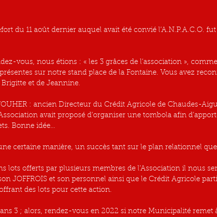
ort du 11 août dernier auquel avait été convié l’A.N.P.A.C.O. fu
endez-vous, nous étions : « les 3 grâces de l’association », comm
présentes sur notre stand place de la Fontaine. Vous avez recon
Brigitte et de Jeannine.
FOUHER : ancien Directeur du Crédit Agricole de Chaudes-Aigue
’Association avait proposé d’organiser une tombola afin d’apport
jets. Bonne idée…
’une certaine manière, un succès tant sur le plan relationnel que
ns lots offerts par plusieurs membres de l’Association il nous s
son JOFFROIS et son personnel ainsi que le Crédit Agricole parti
frant des lots pour cette action.
ans 3 ; alors, rendez-vous en 2022 si notre Municipalité remet à