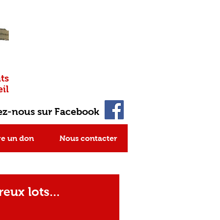
ts
il
ez-nous sur Facebook
re un don
Nous contacter
eux lots...