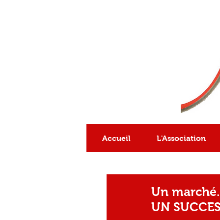
Association
reconnue
d'intérêt général
Accueil
L'Association
Un marché..
UN SUCCES.