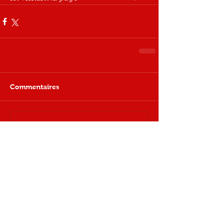
Commentaires
Rédigez un commentaire...
Copyright © ANPACO 2026 |
Mentions
légales
| Création Guillaume Suarez
1formatiK
avec les documents transmis par Mme Dellis,