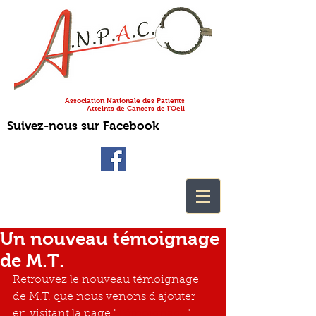
Association Nationale des Patients
Atteints de Cancers de l'Oeil
Suivez-nous sur Facebook
Un nouveau témoignage
de M.T.
Retrouvez le nouveau témoignage 
de M.T. que nous venons d'ajouter 
en visitant la pag
e "
Témoignage
".