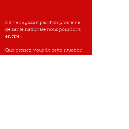
S'il ne s'agissait pas d'un problème 
de santé nationale nous pourrions 
en rire !
Que pensez-vous de cette situation 
?...  Je vous rappelle que ce courrier 
"lettre ouverte" est envoyée dans le 
but de débloquer une injustice faite 
aux infirmières.
Auriez-vous des solutions à nous 
proposer ?
Dans l'attente de vos réactions, de 
vos  remarques,  je vous assure de 
toute ma sympathie.