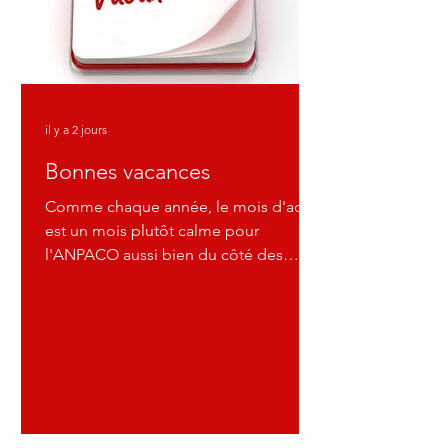
il y a 2 jours
Bonnes vacances
Comme chaque année, le mois d'août
est un mois plutôt calme pour
l'ANPACO aussi bien du côté des
publications que des visites sur le site
internet. L'ANPACO vous souhaite de
bonnes vancances et reprendra les
publications hebdomadaires à la
rentrées.