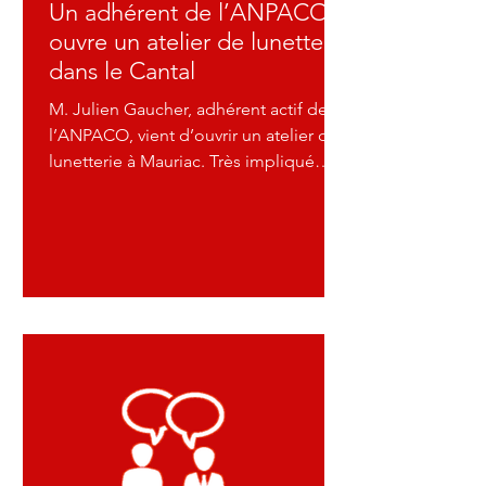
Un adhérent de l’ANPACO
ouvre un atelier de lunetterie
dans le Cantal
M. Julien Gaucher, adhérent actif de
l’ANPACO, vient d’ouvrir un atelier de
lunetterie à Mauriac. Très impliqué
dans notre association, il avait
notamment organisé un repas de
soutien afin de collecter des fonds lors
de l’acquisition du rétinographe. Il est
également à l’origine de la mise en
place d’un camion itinérant équipé
pour les consultations
ophtalmologiques, qui sillonne
aujourd’hui notre région et facilite
l’accès aux soins de nombreux
patients confrontés aux diffic