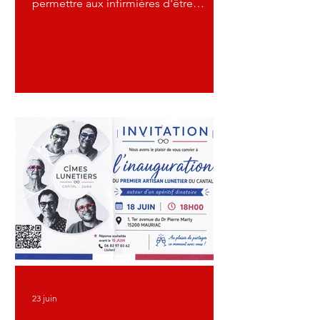
permettre aux infirmières d'être
rémunérées pour leurs actes sur le
rétinographe, j'ai le plaisir de vous
présenter la réponse de Madame la
Ministre de la Santé : Stéphanie RIST,
transmise par l'intermédiaire du
Président du Sénat : Monsieur Gérard
LARCHER. Grâce à ces nouvelles
informations, nous allons pouvoir
entamer de nouvelles démarches, avec
l'espoir de faire évoluer le dossier.
Josette DELLIS Présidente - Fo
23 juin