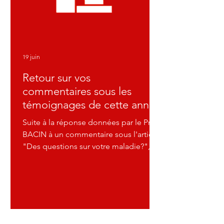
19 juin
Retour sur vos
commentaires sous les
témoignages de cette année
Suite à la réponse données par le Pr
BACIN à un commentaire sous l'article
"Des questions sur votre maladie?",
découvrez les commentaires laissés
sous les témoignages. Payan 13 mai
Bonjour, Le prorocole de suivi d'un
mélanome choroïdien nécessite des
IRM tous les 3 à 4 mois les deux
premières années. Ces contrôles