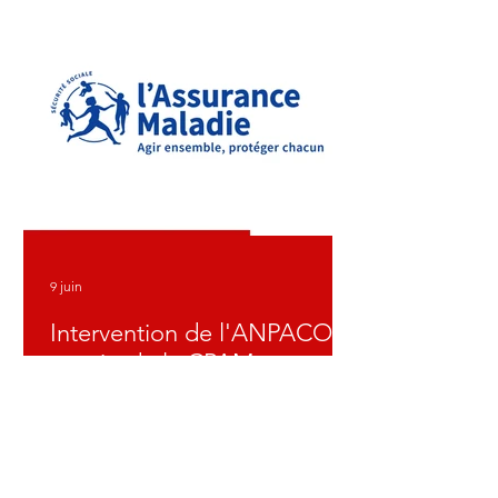
passent à 6 mois par la suite. Est-ce
que cela veut dire que la probabilité
de développper des métastases au
niveau du foie diminue dans le temps
? Je vous remercie
9 juin
Intervention de l'ANPACO
auprès de la CPAM
Chers adhérents, J'ai le plaisir de vous
transmettre le courrier ci-dessous qui
permet de constater une action
positive de l'ANPACO. 2 autres