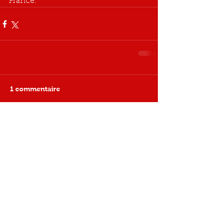
France.
1 commentaire
Rédigez un commentaire...
Les plus récents
Invité
16 avr.
Il est évident que les conclusions sont 
proportionnelles aux preuves présentées. 
La base de preuves est solide et 