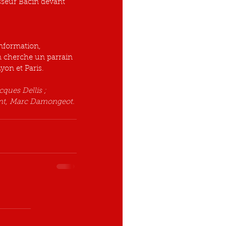
sseur Bacin devant 
information, 
on cherche un parrain 
yon et Paris.
cques Dellis ; 
joint, Marc Damongeot. 