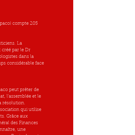
Anpaco) compte 205 
ticiens. La 
 créé par le Dr 
ogistes dans la 
ps considérable face 
paco peut prêter de 
at, l'assemblée et le 
a résolution.
ociation qui utilise 
ts. Grâce aux 
néral des Finances 
onnaître, une 