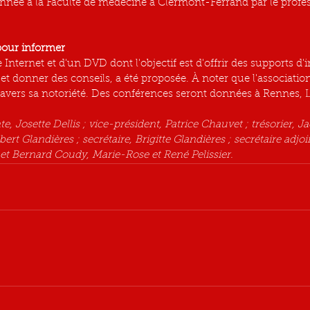
nnée à la Faculté de médecine à Clermont-Ferrand par le profe
pour informer
e Internet et d'un DVD dont l'objectif est d'offrir des supports d'
 et donner des conseils, a été proposée. À noter que l'associati
travers sa notoriété. Des conférences seront données à Rennes, L
e, Josette Dellis ; vice-président, Patrice Chauvet ; trésorier, Ja
ilbert Glandières ; secrétaire, Brigitte Glandières ; secrétaire ad
t Bernard Coudy, Marie-Rose et René Pelissier.