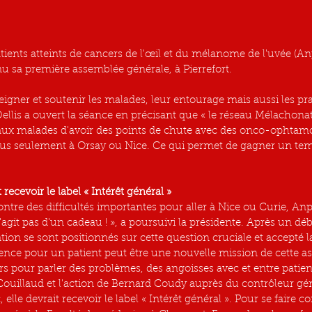
atients atteints de cancers de l'œil et du mélanome de l'uvée (
nu sa première assemblée générale, à Pierrefort.
eigner et soutenir les malades, leur entourage mais aussi les pra
ellis a ouvert la séance en précisant que « le réseau Mélachonat
ux malades d'avoir des points de chute avec des onco-ophtamol
plus seulement à Orsay ou Nice. Ce qui permet de gagner un tem
 recevoir le label « Intérêt général »
ontre des difficultés importantes pour aller à Nice ou Curie, An
s'agit pas d'un cadeau ! », a poursuivi la présidente. Après un déb
tion se sont positionnés sur cette question cruciale et accepté l
ence pour un patient peut être une nouvelle mission de cette ass
rs pour parler des problèmes, des angoisses avec et entre patien
Couillaud et l'action de Bernard Coudy auprès du contrôleur gé
 elle devrait recevoir le label « Intérêt général ». Pour se faire c