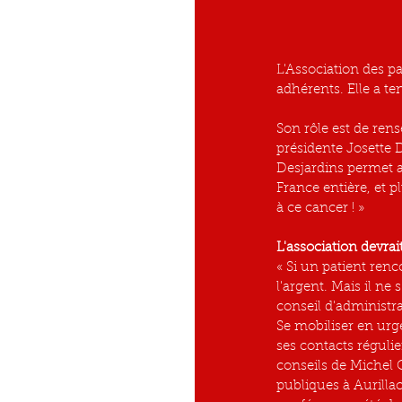
L'Association des p
adhérents. Elle a te
Son rôle est de rens
présidente Josette D
Desjardins permet a
France entière, et 
à ce cancer ! »
L'association devrait
« Si un patient renc
l'argent. Mais il ne 
conseil d'administra
Se mobiliser en urg
ses contacts régulie
conseils de Michel 
publiques à Aurillac,