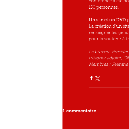
conférence a été do
150 personnes.
Un site et un DVD 
La création d'un sit
renseigner les gens
pour la soutenir à 
Le bureau. Président
trésorier adjoint, G
Membres : Jeanine e
1 commentaire