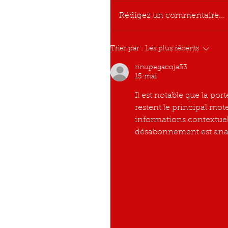
Rédigez un commentaire...
Trier par :
Les plus récents
rinupegacoja53
15 mai
Il est notable que la po
restent le principal mote
informations contextuel
désabonnement est anal