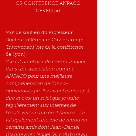
CR CONFERENCE ANPACO 
CEVEO.pdf
Mot de soutien du Professeur 
Docteur vétérinaire Olivier Jongh 
(Intervenant lors de la conférence 
de Lyon):
"Ce fut un plaisir de communiquer 
dans une association comme 
ANPACO pour une meilleure 
compréhension de l'onco-
ophtalmologie. Il y avait beaucoup à 
dire et c'est un sujet que je traite 
régulièrement aux internes de 
l'école vétérinaire en 4 heures... ce 
fut également une joie de retrouver 
certains amis dont Jean-Daniel 
Grange avec lequel j'ai collaboré au 