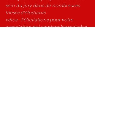
sein du jury dans de nombreuses 
thèses d'étudiants 
vétos...Félicitations pour votre 
association qui soutient les malades 
et communique sur ces affections 
mal connues du grand public."
Commentaires
Rédigez un commentaire...