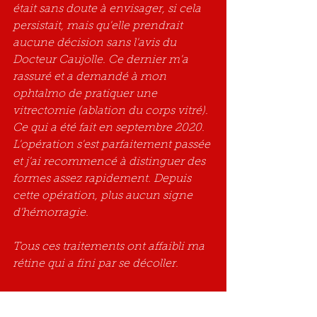
était sans doute à envisager, si cela 
persistait, mais qu'elle prendrait 
aucune décision sans l'avis du 
Docteur Caujolle. Ce dernier m'a 
rassuré et a demandé à mon 
ophtalmo de pratiquer une 
vitrectomie (ablation du corps vitré). 
Ce qui a été fait en septembre 2020. 
L'opération s'est parfaitement passée 
et j'ai recommencé à distinguer des 
formes assez rapidement. Depuis 
cette opération, plus aucun signe 
d'hémorragie.
Tous ces traitements ont affaibli ma 
rétine qui a fini par se décoller.
L'opération a eu lieu la semaine 
dernière à Narbonne par mon 