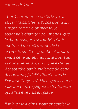
cancer de l'oeil.
Tout à commencé en 2012, j'avais 
alors 47 ans. C'est à l'occasion d'un 
simple contrôle ophtalmo, je 
souhaitais changer de lunettes, que 
le diagnostique est tombé: j'étais 
atteinte d'un mélanome de la 
choroïde sur l'œil gauche. Pourtant 
avant cet examen, aucune douleur, 
aucune gêne, aucun signe extérieur. 
Abasourdie par la violence de cette 
découverte, j'ai été dirigée vers le 
Docteur Caujolle à Nice, qui a su me 
rassurer et m'expliquer le traitement 
qui allait être mis en place.
Il m'a posé 4 clips, pour encercler le 