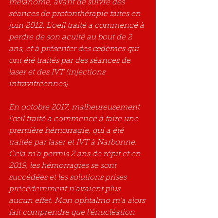
mélanome, avant de suivre des 
séances de protonthérapie faites en 
juin 2012. L'oeil traité a commencé à 
perdre de son acuité au bout de 2 
ans, et à présenter des œdèmes qui 
ont été traités par des séances de 
laser et des IVT (injections 
intravitréennes).
En octobre 2017, malheureusement 
l'œil traité a commencé à faire une 
première hémorragie, qui a été 
traitée par laser et IVT à Narbonne. 
Cela m'a permis 2 ans de répit et en 
2019, les hémorragies se sont 
succédées et les solutions prises 
précédemment n'avaient plus 
aucun effet. Mon ophtalmo m'a alors 
fait comprendre que l'énucléation 