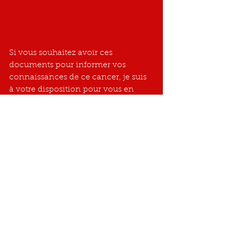
Si vous souhaitez avoir ces 
documents pour informer vos 
connaissances de ce cancer, je suis 
à votre disposition pour vous en 
transmettre par courrier.
Josette DELLIS
Présidente - fondatrice