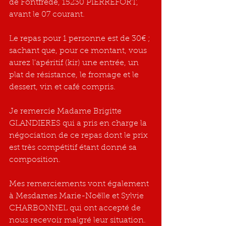
de Fontfrède, 15230 PIERREFORT, 
avant le 07 courant.
Le repas pour 1 personne est de 30€ ; 
sachant que, pour ce montant, vous 
aurez l'apéritif (kir) une entrée, un 
plat de résistance, le fromage et le 
dessert, vin et café compris.
Je remercie Madame Brigitte 
GLANDIERES qui a pris en charge la 
négociation de ce repas dont le prix 
est très compétitif étant donné sa 
composition.
Mes remerciements vont également 
à Mesdames Marie-Noëlle et Sylvie 
CHARBONNEL qui ont accepté de 
nous recevoir malgré leur situation.