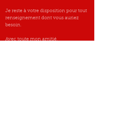
Je reste à votre disposition pour tout 
renseignement dont vous auriez 
besoin.
Avec toute mon amitié.
Josette DELLIS
Présidente - Fondatrice
Commentaires