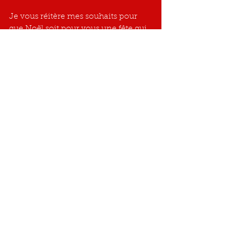
Je vous réitère mes souhaits pour 
que Noël soit pour vous une fête qui 
vous apporte ce que vous en 
attendez. Que "2022" vous comble 
dans tous les domaines, et en 
particulier celui de la santé.
Avec toute ma reconnaissance.
Josette DELLIS
Présidente - Fondatrice