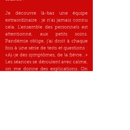
Je découvre là-bas une équipe 
extraordinaire : je n’ai jamais connu 
cela. L’ensemble des personnels est 
attentionné, aux petits soins. 
Pandémie oblige, j’ai droit à chaque 
fois à une série de tests et questions : 
«Ai-je des symptômes, de la fièvre...» 
Les séances se déroulent avec calme, 
on me donne des explications. On 
me prépare un masque moulé à mon 
visage, afin que pendant les séances 
de protonthérapie, je ne bouge pas. 
On calcule l’emplacement exact du 
rayonnement à réaliser.
Après les 4 séances de rayons et 
encore quelques jours de repos, je 