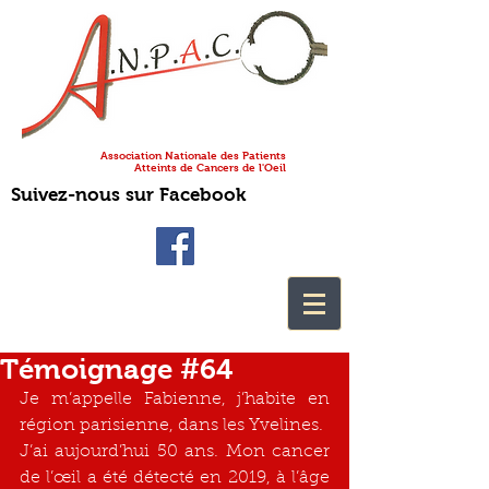
Association Nationale des Patients
Atteints de Cancers de l'Oeil
Suivez-nous sur Facebook
Témoignage #64
Je m’appelle Fabienne, j’habite en 
région parisienne, dans les Yvelines. 
J’ai aujourd’hui 50 ans. Mon cancer 
de l’œil a été détecté en 2019, à l’âge 