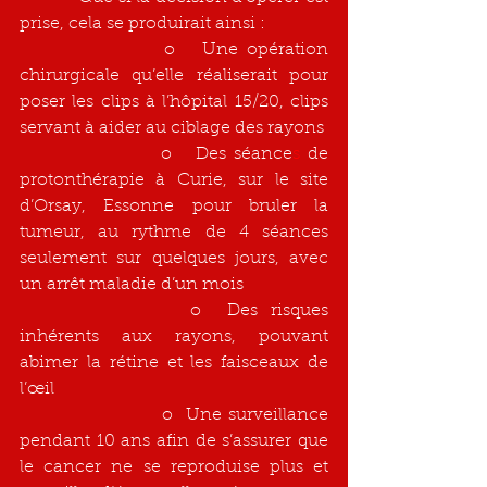
prise, cela se produirait ainsi :
			o   Une opération 
chirurgicale qu’elle réaliserait pour 
poser les clips à l’hôpital 15/20, clips 
servant à aider au ciblage des rayons
			o   Des séance
s
 de 
protonthérapie à Curie, sur le site 
d’Orsay, Essonne pour bruler la 
tumeur, au rythme de 4 séances 
seulement sur quelques jours, avec 
un arrêt maladie d’un mois
			 o  Des risques 
inhérents aux rayons, pouvant 
abimer la rétine et les faisceaux de 
l’œil
			 o  Une surveillance 
pendant 10 ans afin de s’assurer que 
le cancer ne se reproduise plus et 