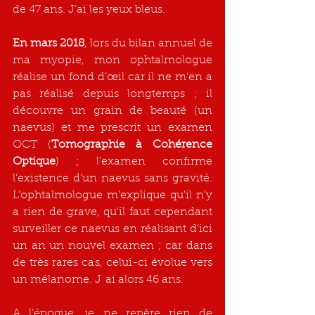
de 47 ans. J’ai les yeux bleus.
En mars 2018
, lors du bilan annuel de 
ma myopie, mon ophtalmologue 
réalise un fond d’œil car il ne m’en a 
pas réalisé depuis longtemps ; il 
découvre un grain de beauté (un 
naevus) et me prescrit un examen 
OCT (
Tomographie à Cohérence 
Optique
) ; l’examen confirme 
l’existence d’un naevus sans gravité. 
L’ophtalmologue m’explique qu’il n’y 
a rien de grave, qu’il faut cependant 
surveiller ce naevus en réalisant d’ici 
un an un nouvel examen ; car dans 
de très rares cas, celui-ci évolue vers 
un mélanome. J
’’
ai alors 46 ans.
A l’époque, je ne repère rien de 