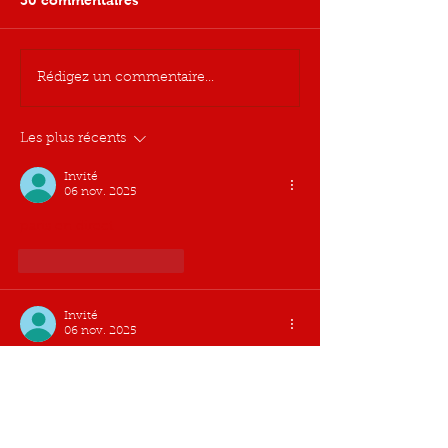
30 commentaires
Rédigez un commentaire...
Les plus récents
Invité
06 nov. 2025
paris en direct
J'aime
Répondre
Invité
06 nov. 2025
Meridianbet paris en direct
J'aime
Répondre