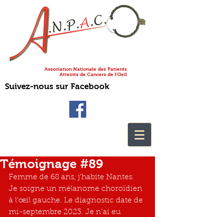
Association Nationale des Patients
Atteints de Cancers de l'Oeil
Suivez-nous sur Facebook
Témoignage #89
Femme de 68 ans, j'habite Nantes. 
Je soigne un mélanome choroïdien 
à l’œil gauche. Le diagnostic date de 
mi-septembre 2023. Je n'ai eu 