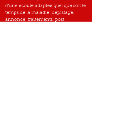
d’une écoute adaptée quel que soit le 
temps de la maladie (dépistage, 
annonce, traitements, post 
traitements, fin de vie, …).
une écoute attentive 
reconnaissant votre vécu et vos 
émotions
un accompagnement pour 
libérer votre parole, exprimer 
vos inquiétudes, mettre des 
mots sur vos émotions…
un soutien personnalisé et 
adapté
une disponibilité, un temps 
particulier d’échange et de 
réflexion.
Ne restez pas seul(e), demandez 
de l'aide !