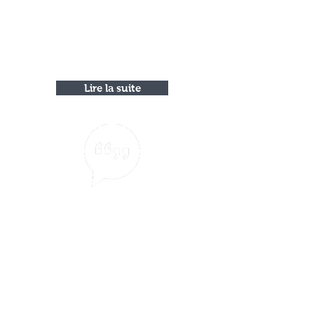
fichu mélanome mal placé.
Encore merci Mme Dellis pour
votre efficacité pour régler mes
problèmes de remboursements
de transports.
Lire la suite
J.P.
#26
Depuis le début de l’année 2015
environ, j’avais une sorte de
scintillement dans mon champ
de vision et dès le printemps,
peu de temps avant la